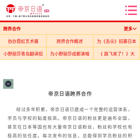
跨界合作
更多
协办霓虹艺术展
跨界合作概述
为《舌尖》招募日本
小野丽莎青岛翻译招
为小野丽莎成都演唱
《 路飞来了！》大
志愿者
2019动漫音乐会
募
协办成都赛璐璐动漫
会翻译
童老师为大冢爱担当
陆巡展
浮世绘真迹展
将军家的茶道|沙龙
原稿真迹展
路老师为Hyde担当
演唱会翻译
铜器与茶汤|长泽先
邓老师为小野丽莎担
日本最具价值单幅摄
采访翻译
帝京日语跨界合作
为初音未来演唱会提
生见面会
田村女史古今茶语
当演唱会翻译
为手岛葵成都演唱会
影沙龙
经
过多年积累，帝京日语已建成一个完整的运营体系，
言几又浮世绘沙龙
供翻译
王老师为中孝介担当
同行合作
翻译
学员与学校的黏度极高。帝京日语的粉丝更是遍布全国，
甚至在日本等国也有大量帝京日语粉丝，粉丝和学校也有
出云日语全国联盟
京阿尼爱心传送门
演唱会翻译
极高的信任度。
每次发布的信息，总能得到学员粉丝的积